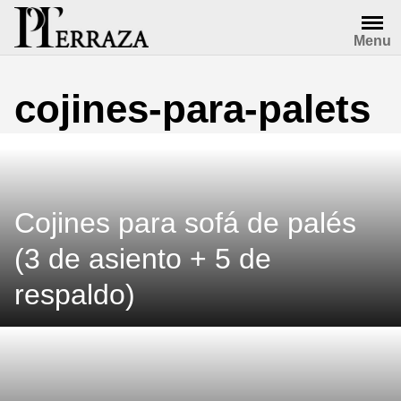
Saltar
al
Menu
contenido
cojines-para-palets
Cojines para sofá de palés
(3 de asiento + 5 de
respaldo)