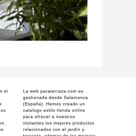
n el
La web paraterraza.com es
gestionada desde Salamanca
e
(España). Hemos creado un
gos
catalogo estilo tienda online
para ofrecer a nuestros
on.
visitantes los mejores productos
os
relacionados con el jardín y
terrazas, ademas de las mejores