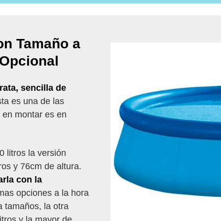
con Tamaño a
 Opcional
rata, sencilla de
sta es una de las
a en montar es en
.
litros la versión
os y 76cm de altura.
rla con la
 mas opciones a la hora
 tamaños, la otra
tros y la mayor de