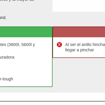
und.
es (3800l, 5600l y
Al ser el anillo hinc
llegar a pinchar
puradora
r-tough