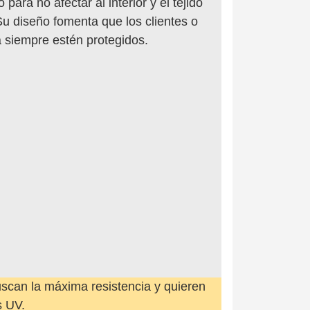
o para no afectar al interior y el tejido
Su diseño fomenta que los clientes o
 siempre estén protegidos.
scan la máxima resistencia y quieren
s UV.