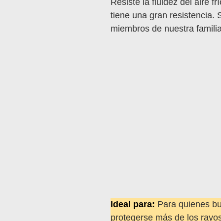
Resiste la fluidez del aire frí
tiene una gran resistencia. 
miembros de nuestra familia
Ideal para:
Para quienes bu
protegerse más de los rayo