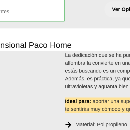
Ver Op
ntes
mensional Paco Home
La dedicación que se ha pue
alfombra la convierte en una
estás buscando es un compl
Además, es práctica, ya que 
ultravioletas y aguanta bien e
Ideal para:
aportar una sup
te sentirás muy cómodo y qu
Material: Polipropileno